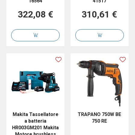
16564
41517
322,08 €
310,61 €
Makita Tassellatore
TRAPANO 750W BE
a batteria
750 RE
HR003GM201 Makita
Motore brushless