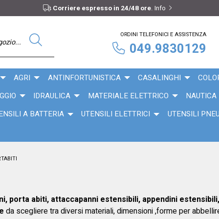
Corriere espresso in 24/48 ore
.
Info
ORDINI TELEFONICI E ASSISTENZA
049.9830129
AGRI
ANTINFORTUNISTICA
CASALINGHI
COLO
GGIO
IDRAULICA
MATERIALE ELETTRICO
NAUTICA
ENSILI A BATTERIA
UTENSILI ELETTRICI
UTENSILI PNE
TABITI
i, porta abiti, attaccapanni estensibili, appendini estensibil
ne
da scegliere tra diversi materiali, dimensioni ,forme per abbellire c