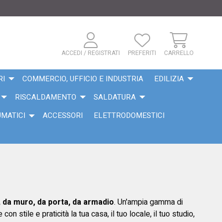
ACCEDI / REGISTRATI
PREFERITI
CARRELLO
RI
COMMERCIO, UFFICIO E INDUSTRIA
EDILIZIA
RISCALDAMENTO
SALDATURA
UMATICI
ACCESSORI
ELETTRODOMESTICI
i, da muro, da porta, da armadio
. Un'ampia gamma di
on stile e praticità la tua casa, il tuo locale, il tuo studio,