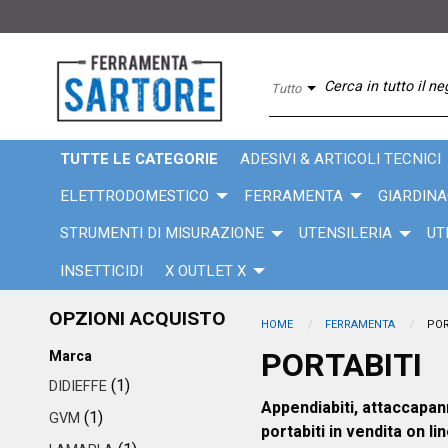
Tutto
TUTTE LE CATEGORIE
ADESIVI & ARTICOLI TECNICI
ELETTRODOMESTICO
FERRAMENTA
GIARDINA
STRUMENTI DI MISURAZIONE
UTENSILERIA
UT
INSETTICIDI
X OUTLET X
OPZIONI ACQUISTO
HOME
FERRAMENTA
POR
PORTABITI
Marca
(1)
DIDIEFFE
Appendiabiti, attaccapann
(1)
GVM
portabiti in vendita on li