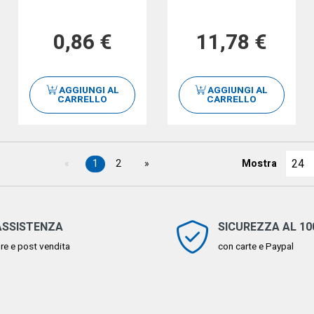
0,86 €
11,78 €
AGGIUNGI AL
AGGIUNGI AL
CARRELLO
CARRELLO
1
2
Mostra
ASSISTENZA
SICUREZZA AL 1
re e post vendita
con carte e Paypal