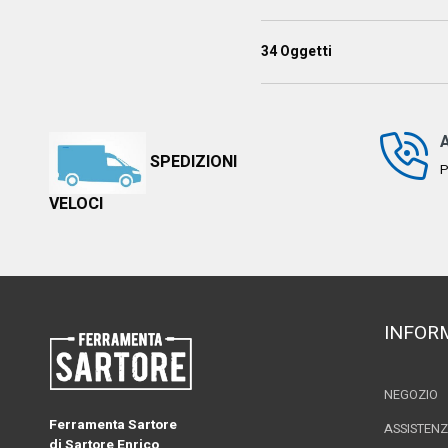
34
Oggetti
SPEDIZIONI
P
VELOCI
INFOR
NEGOZIO
Ferramenta Sartore
ASSISTEN
di Sartore Enrico