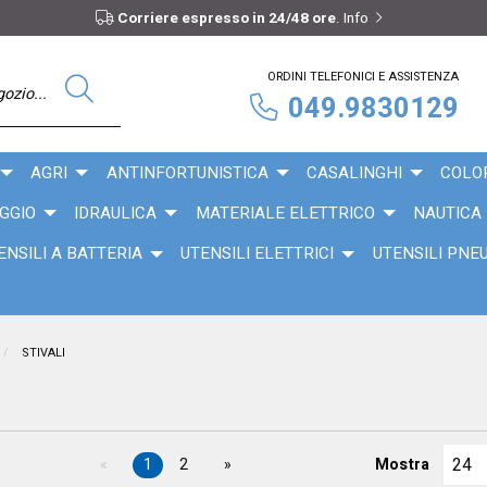
Corriere espresso in 24/48 ore
.
Info
ORDINI TELEFONICI E ASSISTENZA
049.9830129
AGRI
ANTINFORTUNISTICA
CASALINGHI
COLO
GGIO
IDRAULICA
MATERIALE ELETTRICO
NAUTICA
ENSILI A BATTERIA
UTENSILI ELETTRICI
UTENSILI PNE
STIVALI
1
2
Mostra