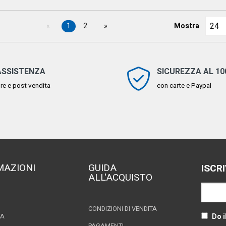
1
2
Mostra
ASSISTENZA
SICUREZZA AL 1
re e post vendita
con carte e Paypal
MAZIONI
GUIDA
ISCR
ALL'ACQUISTO
CONDIZIONI DI VENDITA
Do i
ZA