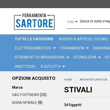
Tutto
TUTTE LE CATEGORIE
ADESIVI & ARTICOLI TECNICI
ELETTRODOMESTICO
FERRAMENTA
GIARDINA
STRUMENTI DI MISURAZIONE
UTENSILERIA
UT
INSETTICIDI
X OUTLET X
OPZIONI ACQUISTO
HOME
ANTINFORTUNISTICA
STIVALI
Marca
(26)
G&G FOOTWEAR
(8)
NORA/SPIRALE
34
Oggetti