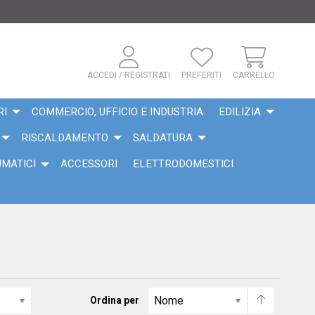
ACCEDI / REGISTRATI
PREFERITI
CARRELLO
RI
COMMERCIO, UFFICIO E INDUSTRIA
EDILIZIA
RISCALDAMENTO
SALDATURA
UMATICI
ACCESSORI
ELETTRODOMESTICI
Ordina per