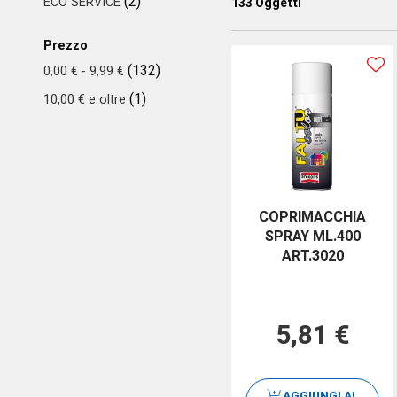
(2)
ECO SERVICE
133
Oggetti
Prezzo
(132)
0,00 €
-
9,99 €
(1)
10,00 €
e oltre
COPRIMACCHIA
SPRAY ML.400
ART.3020
5,81 €
AGGIUNGI AL