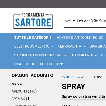
Tutto
TUTTE LE CATEGORIE
ADESIVI & ARTICOLI TECNICI
ELETTRODOMESTICO
FERRAMENTA
GIARDINA
STRUMENTI DI MISURAZIONE
UTENSILERIA
UT
INSETTICIDI
X OUTLET X
OPZIONI ACQUISTO
HOME
COLORI
SPRAY
SPRAY
Marca
(130)
AREXONS
Spray colorati in vendita
(1)
BREMAK