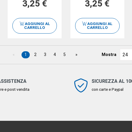
3,25 €
3,25 €
AGGIUNGI AL
AGGIUNGI AL
CARRELLO
CARRELLO
1
2
3
4
5
Mostra
ASSISTENZA
SICUREZZA AL 1
re e post vendita
con carte e Paypal