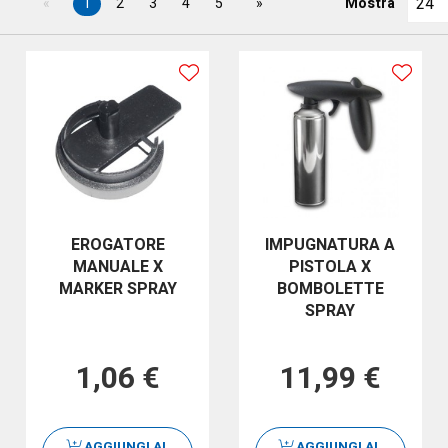
1
2
3
4
5
Mostra
EROGATORE
IMPUGNATURA A
MANUALE X
PISTOLA X
MARKER SPRAY
BOMBOLETTE
SPRAY
1,06 €
11,99 €
AGGIUNGI AL
AGGIUNGI AL