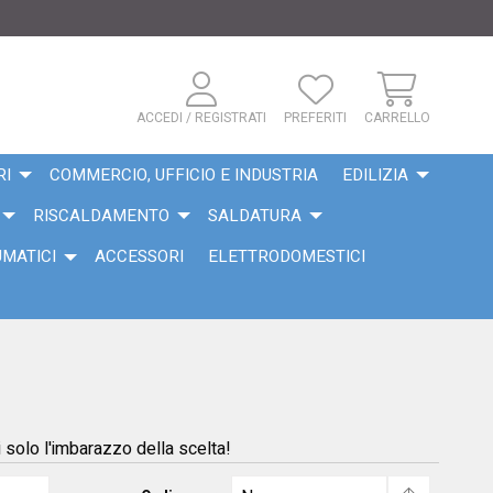
ACCEDI / REGISTRATI
PREFERITI
CARRELLO
RI
COMMERCIO, UFFICIO E INDUSTRIA
EDILIZIA
RISCALDAMENTO
SALDATURA
UMATICI
ACCESSORI
ELETTRODOMESTICI
ai solo l'imbarazzo della scelta!