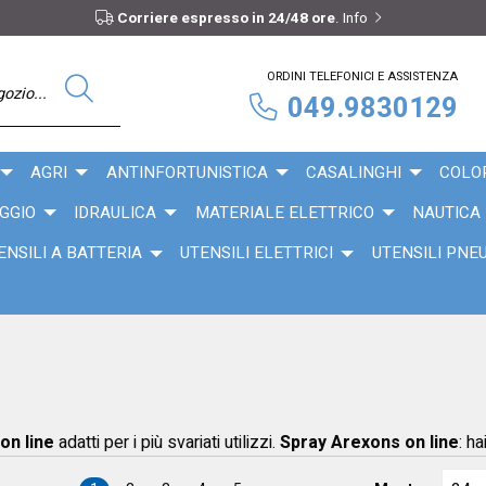
Corriere espresso in 24/48 ore
.
Info
ORDINI TELEFONICI E ASSISTENZA
049.9830129
AGRI
ANTINFORTUNISTICA
CASALINGHI
COLO
GGIO
IDRAULICA
MATERIALE ELETTRICO
NAUTICA
ENSILI A BATTERIA
UTENSILI ELETTRICI
UTENSILI PNE
 on line
adatti per i più svariati utilizzi.
Spray Arexons on line
: h